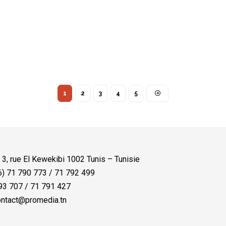
1
2
3
4
5
:
3, rue El Kewekibi 1002 Tunis – Tunisie
) 71 790 773 / 71 792 499
3 707 / 71 791 427
ntact@promedia.tn