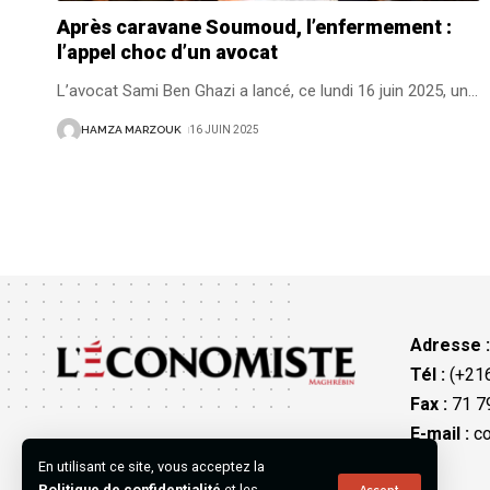
Après caravane Soumoud, l’enfermement :
l’appel choc d’un avocat
L’avocat Sami Ben Ghazi a lancé, ce lundi 16 juin 2025, un
…
HAMZA MARZOUK
16 JUIN 2025
Adresse 
Tél :
(+216
Fax :
71 79
E-mail :
co
En utilisant ce site, vous acceptez la
Politique de confidentialité
et les
Accept