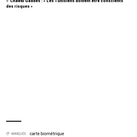
Chawki Gaddes : « Les Tunisiens doivent être conscients
des risques »
carte biométrique
MARQUÉE: