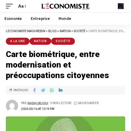
Aa
Economie
Entreprise
Monde
LECONOMISTE MAGHREBIN
>
BLOG
>
NATION
>
SOCIÉTÉ
>
CARTE BIOMÉTRIQUE, ENTRE MODERNISATION ET PRÉOCCUPATIONS CITOYENNES
A LA UNE
NATION
SOCIÉTÉ
Carte biométrique, entre
modernisation et
préoccupations citoyennes
PARTAGER
PAR
NADIA DEJOUI
3 MIN LECTURE
2024/03/16 AT 10:19 PM