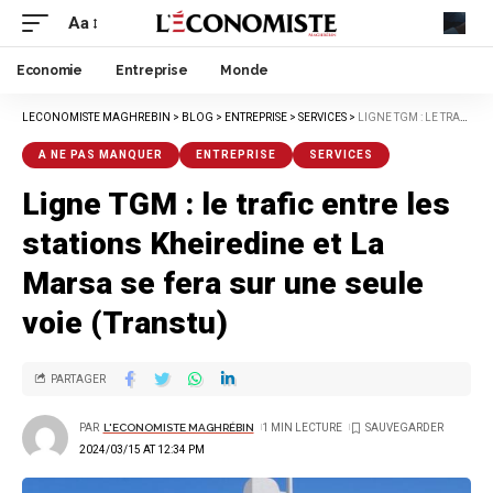
Aa
Economie
Entreprise
Monde
LECONOMISTE MAGHREBIN
>
BLOG
>
ENTREPRISE
>
SERVICES
>
LIGNE TGM : LE TRAFIC ENTRE LES STATIONS KHEIREDINE ET LA MARSA SE FERA SUR UNE SEULE VOIE (TRANSTU)
A NE PAS MANQUER
ENTREPRISE
SERVICES
Ligne TGM : le trafic entre les
stations Kheiredine et La
Marsa se fera sur une seule
voie (Transtu)
PARTAGER
PAR
L'ECONOMISTE MAGHRÉBIN
1 MIN LECTURE
2024/03/15 AT 12:34 PM