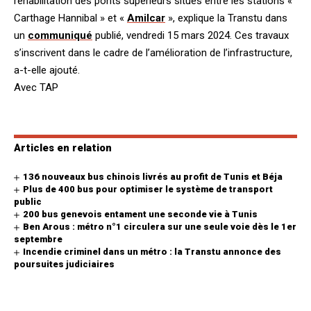
réhabilitation des ponts supérieurs situés entre les stations «
Carthage Hannibal » et «
Amilcar
», explique la Transtu dans
un
communiqué
publié, vendredi 15 mars 2024. Ces travaux
s’inscrivent dans le cadre de l’amélioration de l’infrastructure,
a-t-elle ajouté.
Avec TAP
Articles en relation
136 nouveaux bus chinois livrés au profit de Tunis et Béja
Plus de 400 bus pour optimiser le système de transport
public
200 bus genevois entament une seconde vie à Tunis
Ben Arous : métro n°1 circulera sur une seule voie dès le 1er
septembre
Incendie criminel dans un métro : la Transtu annonce des
poursuites judiciaires