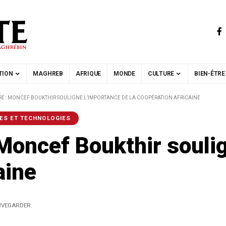
TION
MAGHREB
AFRIQUE
MONDE
CULTURE
BIEN-ÊTRE
RE : MONCEF BOUKTHIR SOULIGNE L’IMPORTANCE DE LA COOPÉRATION AFRICAINE
ES ET TECHNOLOGIES
 Moncef Boukthir souli
aine