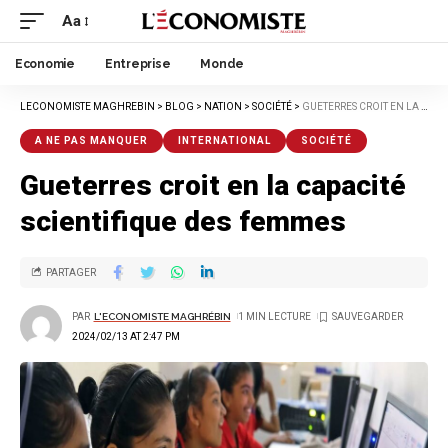
Aa
Economie
Entreprise
Monde
LECONOMISTE MAGHREBIN
>
BLOG
>
NATION
>
SOCIÉTÉ
>
GUETERRES CROIT EN LA CAPACITÉ SCIENTIFIQUE DES FEMMES
A NE PAS MANQUER
INTERNATIONAL
SOCIÉTÉ
Gueterres croit en la capacité
scientifique des femmes
PARTAGER
PAR
L'ECONOMISTE MAGHRÉBIN
1 MIN LECTURE
2024/02/13 AT 2:47 PM