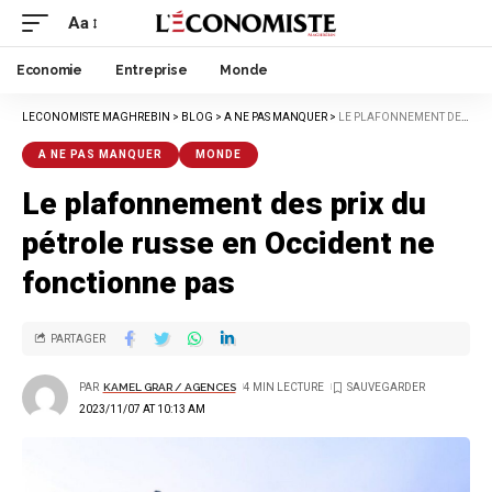
Aa
Economie
Entreprise
Monde
LECONOMISTE MAGHREBIN
>
BLOG
>
A NE PAS MANQUER
>
LE PLAFONNEMENT DES PRIX DU PÉTROLE RUSSE EN OCCIDENT NE FONCTIONNE PAS
A NE PAS MANQUER
MONDE
Le plafonnement des prix du
pétrole russe en Occident ne
fonctionne pas
PARTAGER
PAR
KAMEL GRAR / AGENCES
4 MIN LECTURE
2023/11/07 AT 10:13 AM