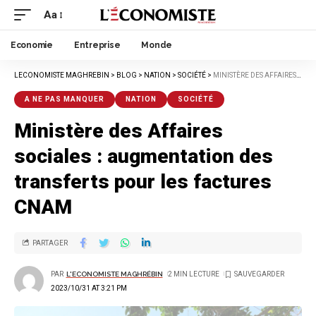
Aa
Economie
Entreprise
Monde
LECONOMISTE MAGHREBIN
>
BLOG
>
NATION
>
SOCIÉTÉ
>
MINISTÈRE DES AFFAIRES SOCIALES : AUGMENTATION DES TRANSFERTS POUR LES FACTURES CNAM
A NE PAS MANQUER
NATION
SOCIÉTÉ
Ministère des Affaires
sociales : augmentation des
transferts pour les factures
CNAM
PARTAGER
PAR
L'ECONOMISTE MAGHRÉBIN
2 MIN LECTURE
2023/10/31 AT 3:21 PM