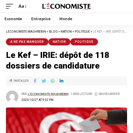
Aa
Economie
Entreprise
Monde
LECONOMISTE MAGHREBIN
>
BLOG
>
NATION
>
POLITIQUE
>
LE KEF – IRIE: DÉPÔT DE 118 DOSSIERS DE CANDIDATURE
A NE PAS MANQUER
NATION
POLITIQUE
Le Kef – IRIE: dépôt de 118
dossiers de candidature
PARTAGER
PAR
L'ECONOMISTE MAGHRÉBIN
1 MIN LECTURE
2023/10/27 AT 9:32 PM