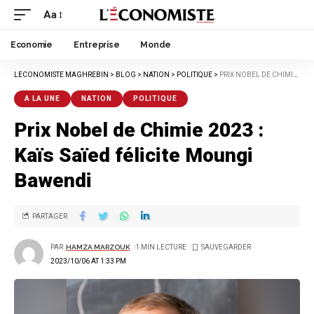
Aa
Economie
Entreprise
Monde
LECONOMISTE MAGHREBIN
>
BLOG
>
NATION
>
POLITIQUE
>
PRIX NOBEL DE CHIMIE 2023 : KAÏS SAÏED FÉLICITE MOUNGI BAWENDI
A LA UNE
NATION
POLITIQUE
Prix Nobel de Chimie 2023 :
Kaïs Saïed félicite Moungi
Bawendi
PARTAGER
PAR
HAMZA MARZOUK
1 MIN LECTURE
2023/10/06 AT 1:33 PM