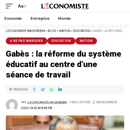
Aa
Economie
Entreprise
Monde
LECONOMISTE MAGHREBIN
>
BLOG
>
NATION
>
EDUCATION
>
GABÈS : LA RÉFORME DU SYSTÈME ÉDUCATIF AU CENTRE D’UNE SÉANCE DE TRAVAIL
A NE PAS MANQUER
EDUCATION
NATION
Gabès : la réforme du système
éducatif au centre d’une
séance de travail
PARTAGER
PAR
L'ECONOMISTE MAGHRÉBIN
1 MIN LECTURE
2023/10/02 AT 8:48 PM