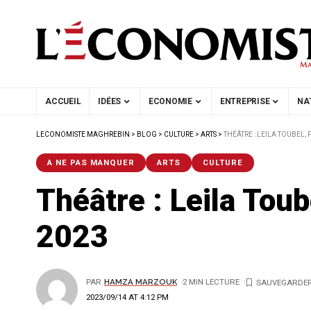
ACCUEIL
IDÉES
ECONOMIE
ENTREPRISE
NA
LECONOMISTE MAGHREBIN
>
BLOG
>
CULTURE
>
ARTS
>
THÉÂTRE : LEILA TOUBEL,
A NE PAS MANQUER
ARTS
CULTURE
Théâtre : Leila Toub
2023
PAR
HAMZA MARZOUK
2 MIN LECTURE
2023/09/14 AT 4:12 PM