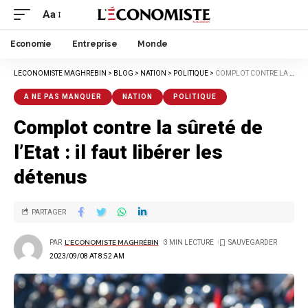
Aa
Economie
Entreprise
Monde
LECONOMISTE MAGHREBIN
>
BLOG
>
NATION
>
POLITIQUE
>
COMPLOT CONTRE LA SÛRETÉ DE L’ETAT : IL FAUT LIBÉRER LES DÉTENUS
A NE PAS MANQUER
NATION
POLITIQUE
Complot contre la sûreté de
l’Etat : il faut libérer les
détenus
PARTAGER
PAR
L'ECONOMISTE MAGHRÉBIN
3 MIN LECTURE
2023/09/08 AT 8:52 AM