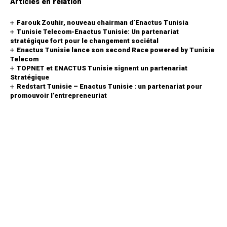
Articles en relation
Farouk Zouhir, nouveau chairman d’Enactus Tunisia
Tunisie Telecom-Enactus Tunisie: Un partenariat
stratégique fort pour le changement sociétal
Enactus Tunisie lance son second Race powered by Tunisie
Telecom
TOPNET et ENACTUS Tunisie signent un partenariat
Stratégique
Redstart Tunisie – Enactus Tunisie : un partenariat pour
promouvoir l’entrepreneuriat