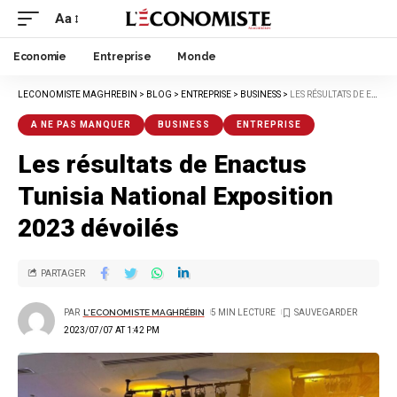
Aa
Economie
Entreprise
Monde
LECONOMISTE MAGHREBIN
>
BLOG
>
ENTREPRISE
>
BUSINESS
>
LES RÉSULTATS DE ENACTUS TUNISIA NATIONAL EXPOSITION 2023 DÉVOILÉS
A NE PAS MANQUER
BUSINESS
ENTREPRISE
Les résultats de Enactus
Tunisia National Exposition
2023 dévoilés
PARTAGER
PAR
L'ECONOMISTE MAGHRÉBIN
5 MIN LECTURE
2023/07/07 AT 1:42 PM