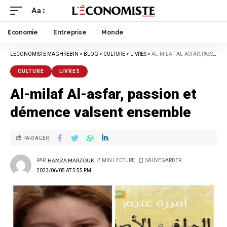
Aa
Economie
Entreprise
Monde
LECONOMISTE MAGHREBIN
>
BLOG
>
CULTURE
>
LIVRES
>
AL-MILAF AL-ASFAR, PASSION ET DÉMENCE VALSENT ENSEMBLE
CULTURE
LIVRES
Al-milaf Al-asfar, passion et
démence valsent ensemble
PARTAGER
PAR
HAMZA MARZOUK
7 MIN LECTURE
2023/06/05 AT 5:55 PM