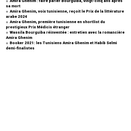
Amira Ghenim : faire parler Bourguiba, vingt-cinq ans après
sa mort
Amira Ghenim, voix tunisienne, reçoit le Prix de la littérature
arabe 2024
Amira Ghenim, première tunisienne en shortlist du
prestigieux Prix Médicis étranger
Wassila Bourguiba réinventée : entretien avec la romancière
Amira Ghenim
Booker 2021: les Tunisiens Amira Ghenim et Habib Selmi
demi-finalistes