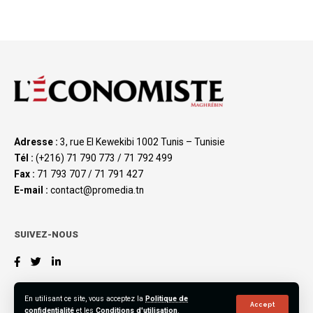
Adresse :
3, rue El Kewekibi 1002 Tunis – Tunisie
Tél :
(+216) 71 790 773 / 71 792 499
Fax :
71 793 707 / 71 791 427
E-mail :
contact@promedia.tn
SUIVEZ-NOUS
En utilisant ce site, vous acceptez la
Politique de
Accept
confidentialité
et les
Conditions d'utilisation
.