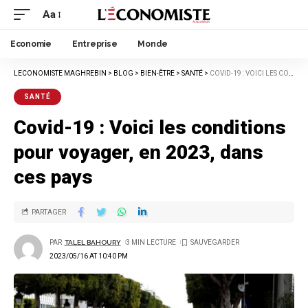
Aa
Economie
Entreprise
Monde
LECONOMISTE MAGHREBIN
>
BLOG
>
BIEN-ÊTRE
>
SANTÉ
>
COVID-19 : VOICI LES CONDITIONS POUR VOYAGER, EN 2023, DANS CES PAYS
SANTÉ
Covid-19 : Voici les conditions
pour voyager, en 2023, dans
ces pays
PARTAGER
PAR
TALEL BAHOURY
3 MIN LECTURE
2023/05/16 AT 10:40 PM