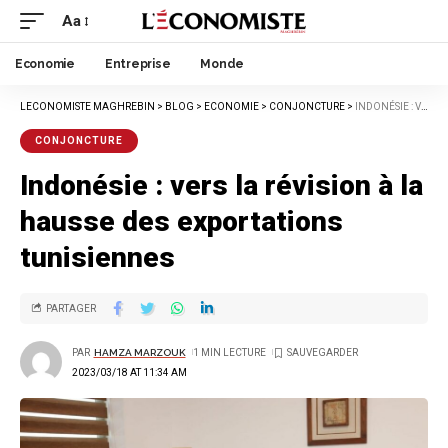
Aa
Economie
Entreprise
Monde
LECONOMISTE MAGHREBIN
>
BLOG
>
ECONOMIE
>
CONJONCTURE
>
INDONÉSIE : VERS LA RÉVISION À LA HAUSSE DES EXPORTATIONS TUNISIENNES
CONJONCTURE
Indonésie : vers la révision à la
hausse des exportations
tunisiennes
PARTAGER
PAR
HAMZA MARZOUK
1 MIN LECTURE
2023/03/18 AT 11:34 AM