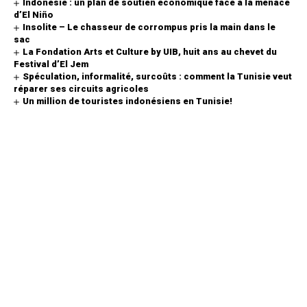
Indonésie : un plan de soutien économique face à la menace
d’El Niño
Insolite – Le chasseur de corrompus pris la main dans le
sac
La Fondation Arts et Culture by UIB, huit ans au chevet du
Festival d’El Jem
Spéculation, informalité, surcoûts : comment la Tunisie veut
réparer ses circuits agricoles
Un million de touristes indonésiens en Tunisie!