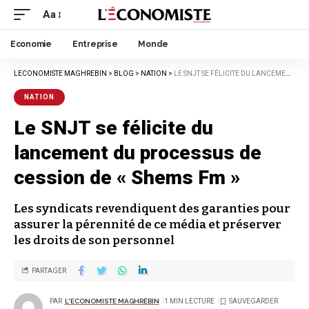
Aa
Economie
Entreprise
Monde
LECONOMISTE MAGHREBIN
>
BLOG
>
NATION
>
LE SNJT SE FÉLICITE DU LANCEMENT DU PROCESSUS DE CESSION DE « SHEMS FM »
NATION
Le SNJT se félicite du
lancement du processus de
cession de « Shems Fm »
Les syndicats revendiquent des garanties pour
assurer la pérennité de ce média et préserver
les droits de son personnel
PARTAGER
PAR
L'ECONOMISTE MAGHRÉBIN
1 MIN LECTURE