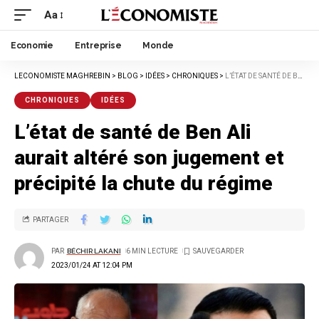
Aa
Economie
Entreprise
Monde
LECONOMISTE MAGHREBIN
>
BLOG
>
IDÉES
>
CHRONIQUES
>
L’ÉTAT DE SANTÉ DE BEN ALI AURAIT ALTÉRÉ SON JUGEMENT ET PRÉCIPITÉ LA CHUTE DU RÉGIME
CHRONIQUES
IDÉES
L’état de santé de Ben Ali
aurait altéré son jugement et
précipité la chute du régime
PARTAGER
PAR
BÉCHIR LAKANI
6 MIN LECTURE
2023/01/24 AT 12:04 PM