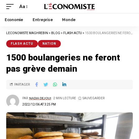
Aa
Economie
Entreprise
Monde
LECONOMISTE MAGHREBIN
>
BLOG
>
FLASH ACTU
>
1500 BOULANGERIES NE FERONT PAS GRÈVE DEMAIN
FLASH ACTU
NATION
1500 boulangeries ne feront
pas grève demain
PARTAGER
PAR
NADIA DEJOUI
2 MIN LECTURE
2022/12/06 AT 3:25 PM