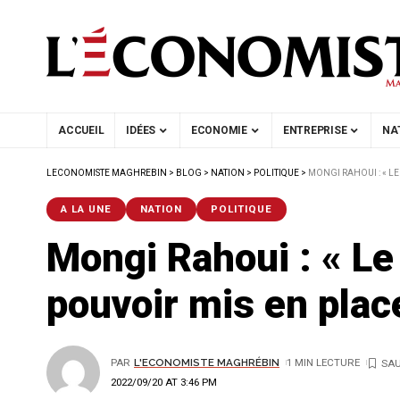
ACCUEIL
IDÉES
ECONOMIE
ENTREPRISE
NA
LECONOMISTE MAGHREBIN
>
BLOG
>
NATION
>
POLITIQUE
>
MONGI RAHOUI : « LE
A LA UNE
NATION
POLITIQUE
Mongi Rahoui : « Le 
pouvoir mis en plac
PAR
L'ECONOMISTE MAGHRÉBIN
1 MIN LECTURE
2022/09/20 AT 3:46 PM