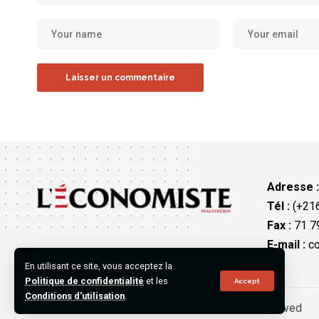
Adresse 
Tél :
(+216
Fax :
71 79
E-mail :
co
En utilisant ce site, vous acceptez la
Politique de confidentialité
et les
Accept
Conditions d'utilisation
.
©2023 L’Économiste Maghrébin, All Rights Reserved