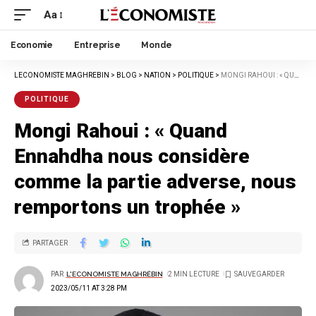
Aa
Economie
Entreprise
Monde
LECONOMISTE MAGHREBIN
>
BLOG
>
NATION
>
POLITIQUE
>
MONGI RAHOUI : « QUAND ENNAHDHA NOUS CONSIDÈRE COMME LA PARTIE ADVERSE, NOUS REMPORTONS UN TROPHÉE »
POLITIQUE
Mongi Rahoui : « Quand
Ennahdha nous considère
comme la partie adverse, nous
remportons un trophée »
PARTAGER
PAR
L'ECONOMISTE MAGHRÉBIN
2 MIN LECTURE
2023/05/11 AT 3:28 PM