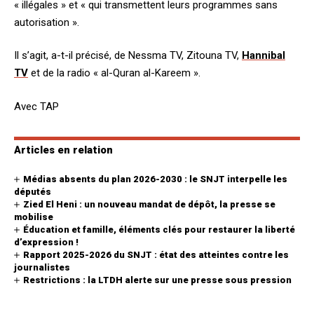
« illégales » et « qui transmettent leurs programmes sans
autorisation ».
Il s’agit, a-t-il précisé, de Nessma TV, Zitouna TV,
Hannibal
TV
et de la radio « al-Quran al-Kareem ».
Avec TAP
Articles en relation
Médias absents du plan 2026-2030 : le SNJT interpelle les
députés
Zied El Heni : un nouveau mandat de dépôt, la presse se
mobilise
Éducation et famille, éléments clés pour restaurer la liberté
d’expression !
Rapport 2025-2026 du SNJT : état des atteintes contre les
journalistes
Restrictions : la LTDH alerte sur une presse sous pression