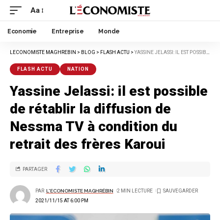
Aa
Economie
Entreprise
Monde
LECONOMISTE MAGHREBIN
>
BLOG
>
FLASH ACTU
>
YASSINE JELASSI: IL EST POSSIBLE DE RÉTABLIR LA DIFFUSION DE NESSMA TV À CONDITION DU RETRAIT DES FRÈRES KAROUI
FLASH ACTU
NATION
Yassine Jelassi: il est possible
de rétablir la diffusion de
Nessma TV à condition du
retrait des frères Karoui
PARTAGER
PAR
L'ECONOMISTE MAGHRÉBIN
2 MIN LECTURE
2021/11/15 AT 6:00 PM