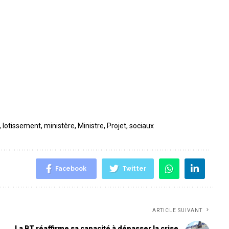
,
lotissement
,
ministère
,
Ministre
,
Projet
,
sociaux
Facebook
Twitter
ARTICLE SUIVANT
La BT réaffirme sa capacité à dépasser la crise