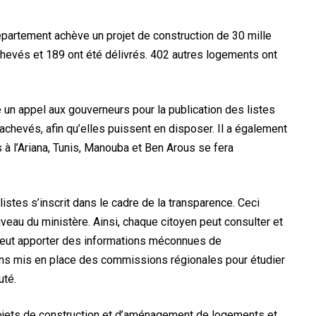
département achève un projet de construction de 30 mille
hevés et 189 ont été délivrés. 402 autres logements ont
un appel aux gouverneurs pour la publication des listes
hevés, afin qu’elles puissent en disposer. Il a également
s à l’Ariana, Tunis, Manouba et Ben Arous se fera
listes s’inscrit dans le cadre de la transparence. Ceci
iveau du ministère. Ainsi, chaque citoyen peut consulter et
n peut apporter des informations méconnues de
vons mis en place des commissions régionales pour étudier
uté.
rojets de construction et d’aménagement de logements et