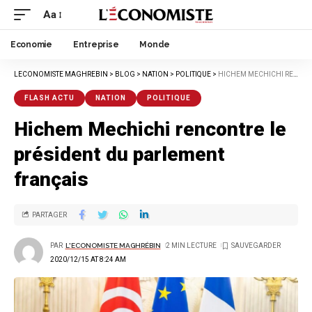
Aa
Economie
Entreprise
Monde
LECONOMISTE MAGHREBIN
>
BLOG
>
NATION
>
POLITIQUE
>
HICHEM MECHICHI RENCONTRE LE PRÉSIDENT DU PARLEMENT FRANÇAIS
FLASH ACTU
NATION
POLITIQUE
Hichem Mechichi rencontre le
président du parlement
français
PARTAGER
PAR
L'ECONOMISTE MAGHRÉBIN
2 MIN LECTURE
2020/12/15 AT 8:24 AM