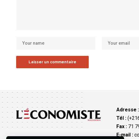
Adresse 
Tél :
(+216
Fax :
71 79
E-mail :
co