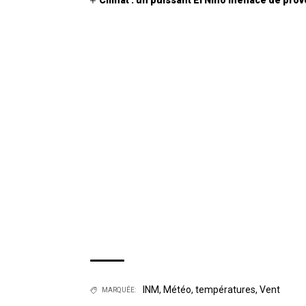
Climat : un puissant El Niño menace de pro
INM
,
Météo
,
températures
,
Vent
MARQUÉE: