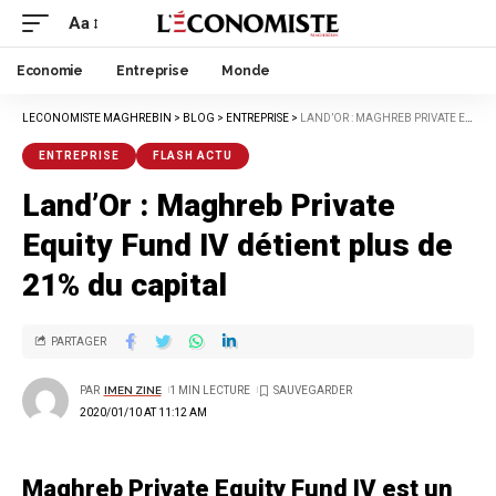
Aa
Economie
Entreprise
Monde
LECONOMISTE MAGHREBIN
>
BLOG
>
ENTREPRISE
>
LAND’OR : MAGHREB PRIVATE EQUITY FUND IV DÉTIENT PLUS DE 21% DU CAPITAL
ENTREPRISE
FLASH ACTU
Land’Or : Maghreb Private
Equity Fund IV détient plus de
21% du capital
PARTAGER
PAR
IMEN ZINE
1 MIN LECTURE
2020/01/10 AT 11:12 AM
Maghreb Private Equity Fund IV est un