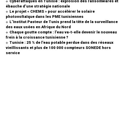
Cyberattaques en Tunisie : explosion des ransomwares et
ébauche d’une stratégie nationale
Le projet « CHEMS » pour accélérer le solaire
photovoltaïque dans les PME tunisiennes
L’Institut Pasteur de Tunis prend la tête de la surveillance
des eaux usées en Afrique du Nord
Chaque goutte compte : l’eau va-t-elle devenir le nouveau
frein à la croissance tunisienne ?
Tunisie : 25 % de l’eau potable perdue dans des réseaux
vieillissants et plus de 100 000 compteurs SONEDE hors
service