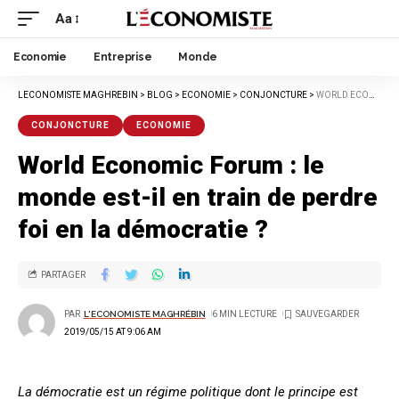
Aa
Economie
Entreprise
Monde
LECONOMISTE MAGHREBIN
>
BLOG
>
ECONOMIE
>
CONJONCTURE
>
WORLD ECONOMIC FORUM : LE MONDE EST-IL EN TRAIN DE PERDRE FOI EN LA DÉMOCRATIE ?
CONJONCTURE
ECONOMIE
World Economic Forum : le
monde est-il en train de perdre
foi en la démocratie ?
PARTAGER
PAR
L'ECONOMISTE MAGHRÉBIN
6 MIN LECTURE
2019/05/15 AT 9:06 AM
La démocratie est un régime politique dont le principe est