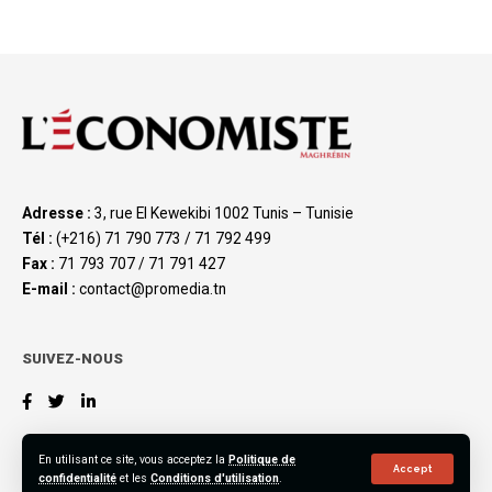
Adresse :
3, rue El Kewekibi 1002 Tunis – Tunisie
Tél :
(+216) 71 790 773 / 71 792 499
Fax :
71 793 707 / 71 791 427
E-mail :
contact@promedia.tn
SUIVEZ-NOUS
En utilisant ce site, vous acceptez la
Politique de
Accept
confidentialité
et les
Conditions d'utilisation
.
©2023 L’Économiste Maghrébin, All Rights Reserved