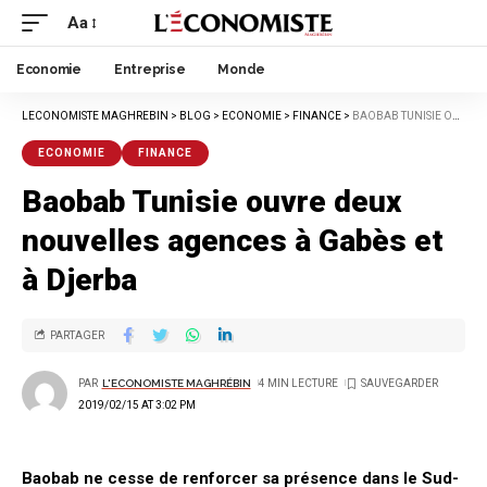
Aa
Economie
Entreprise
Monde
LECONOMISTE MAGHREBIN
>
BLOG
>
ECONOMIE
>
FINANCE
>
BAOBAB TUNISIE OUVRE DEUX NOUVELLES AGENCES À GABÈS ET À DJERBA
ECONOMIE
FINANCE
Baobab Tunisie ouvre deux
nouvelles agences à Gabès et
à Djerba
PARTAGER
PAR
L'ECONOMISTE MAGHRÉBIN
4 MIN LECTURE
2019/02/15 AT 3:02 PM
Baobab ne cesse de renforcer sa présence dans le Sud-