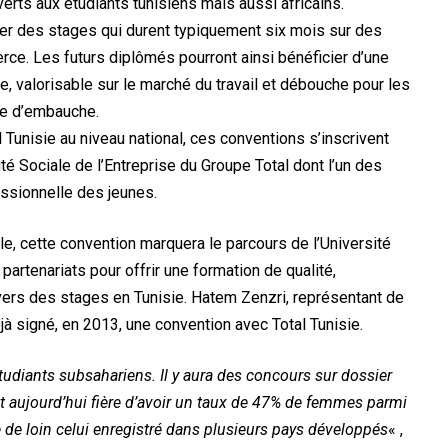
erts aux étudiants tunisiens mais aussi africains.
uer des stages qui durent typiquement six mois sur des
erce. Les futurs diplômés pourront ainsi bénéficier d’une
e, valorisable sur le marché du travail et débouche pour les
ive d’embauche.
 Tunisie au niveau national, ces conventions s’inscrivent
té Sociale de l’Entreprise du Groupe Total dont l’un des
essionnelle des jeunes.
e, cette convention marquera le parcours de l’Université
artenariats pour offrir une formation de qualité,
vers des stages en Tunisie. Hatem Zenzri, représentant de
éjà signé, en 2013, une convention avec Total Tunisie.
tudiants subsahariens. Il y aura des concours sur dossier
st aujourd’hui fière d’avoir un taux de 47% de femmes parmi
 de loin celui enregistré dans plusieurs pays développés
« ,