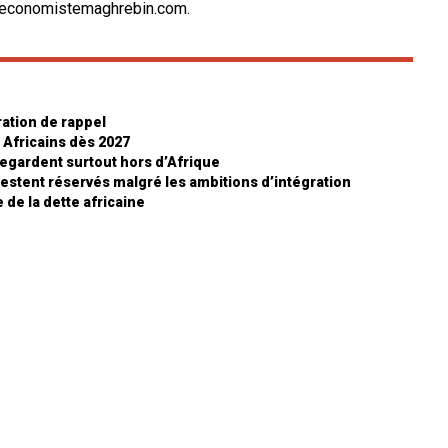
 leconomistemaghrebin.com.
ration de rappel
 Africains dès 2027
egardent surtout hors d’Afrique
 restent réservés malgré les ambitions d’intégration
 de la dette africaine