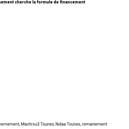
ernement cherche la formule de financement
vernement
,
Machrou3 Tounes
,
Nidaa Tounes
,
remaniement