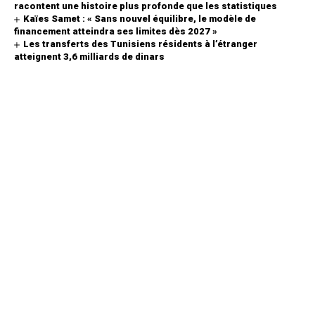
racontent une histoire plus profonde que les statistiques
Kaïes Samet : « Sans nouvel équilibre, le modèle de
financement atteindra ses limites dès 2027 »
Les transferts des Tunisiens résidents à l’étranger
atteignent 3,6 milliards de dinars