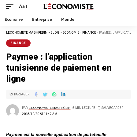
Aa
Economie
Entreprise
Monde
LECONOMISTE MAGHREBIN
>
BLOG
>
ECONOMIE
>
FINANCE
>
PAYMEE : L’APPLICATION TUNISIENNE DE PAIEMENT EN LIGNE
FINANCE
Paymee : l’application
tunisienne de paiement en
ligne
PARTAGER
PAR
L'ECONOMISTE MAGHRÉBIN
3 MIN LECTURE
2018/10/20 AT 11:47 AM
Paymee est la nouvelle application de portefeuille