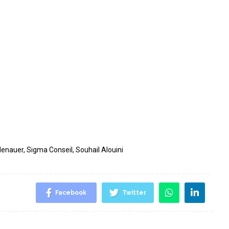
denauer
,
Sigma Conseil
,
Souhail Alouini
Facebook
Twitter