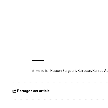
Hassen Zargouni
,
Kairouan
,
Konrad A
MARQUÉE:
Partagez cet article