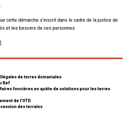
.
e cette démarche s’inscrit dans le cadre de la justice de
ités et les besoins de ces personnes.
]
illégales de terres domaniales
u Kef
faires foncières en quête de solutions pour les terres
dement de l’OTD
 cession des terrains