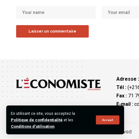
Adresse 
Tél :
(+216
Fax :
71 79
E-mail :
co
En utilisant ce site, vous acceptez la
Politique de confidentialité
et les
Accept
Conditions d'utilisation
.
©2023 L’Économiste Maghrébin, All Rights Reserved