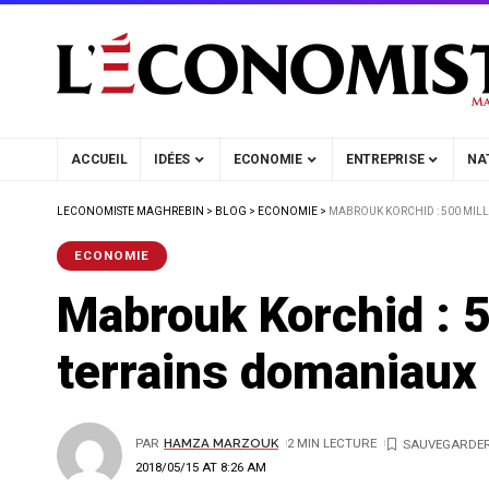
ACCUEIL
IDÉES
ECONOMIE
ENTREPRISE
NA
LECONOMISTE MAGHREBIN
>
BLOG
>
ECONOMIE
>
MABROUK KORCHID : 500 MILL
ECONOMIE
Mabrouk Korchid : 5
terrains domaniaux
PAR
HAMZA MARZOUK
2 MIN LECTURE
2018/05/15 AT 8:26 AM