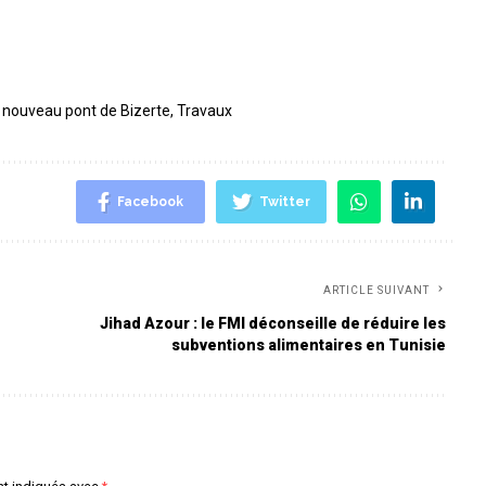
,
nouveau pont de Bizerte
,
Travaux
Facebook
Twitter
ARTICLE SUIVANT
Jihad Azour : le FMI déconseille de réduire les
subventions alimentaires en Tunisie