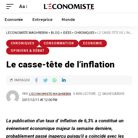
Aa
Economie
Entreprise
Monde
LECONOMISTE MAGHREBIN
>
BLOG
>
IDÉES
>
CHRONIQUES
>
LE CASSE-TÊTE DE L’INFLATION
CHRONIQUES
CONSOMMATION
ECONOMIE
OPINIONS & DÉBAT
Le casse-tête de l’inflation
PARTAGER
PAR
L'ECONOMISTE MAGHRÉBIN
5 MIN LECTURE
2017/12/11 AT 12:00 PM
La publication d’un taux d’ inflation de 6,3% a constitué un
événement économique majeur la semaine dernière,
probablement passé inaperçu puisqu’il a coïncidé avec les