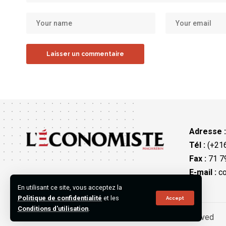
Adresse 
Tél :
(+216
Fax :
71 79
E-mail :
co
En utilisant ce site, vous acceptez la
Politique de confidentialité
et les
Accept
Conditions d'utilisation
.
©2023 L’Économiste Maghrébin, All Rights Reserved