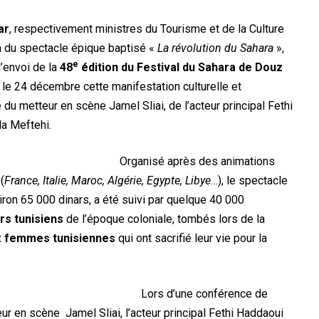
ar
, respectivement ministres du Tourisme et de la Culture
in du spectacle épique baptisé «
La révolution du Sahara
»,
e
d’envoi de la
48
édition du Festival du Sahara de Douz
 le 24 décembre cette manifestation culturelle et
e du metteur en scène Jamel Sliai, de l’acteur principal Fethi
la Meftehi.
Organisé après des animations
(
France, Italie, Maroc, Algérie, Egypte, Libye
…), le spectacle
iron 65 000 dinars, a été suivi par quelque 40 000
rs tunisiens
de l’époque coloniale, tombés lors de la
x
femmes tunisiennes
qui ont sacrifié leur vie pour la
Lors d’une conférence de
ur en scène Jamel Sliai, l’acteur principal Fethi Haddaoui