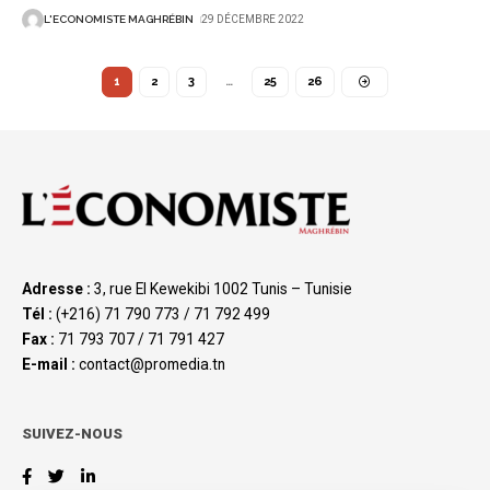
L'ECONOMISTE MAGHRÉBIN
29 DÉCEMBRE 2022
1
2
3
…
25
26
Adresse :
3, rue El Kewekibi 1002 Tunis – Tunisie
Tél :
(+216) 71 790 773 / 71 792 499
Fax :
71 793 707 / 71 791 427
E-mail :
contact@promedia.tn
SUIVEZ-NOUS