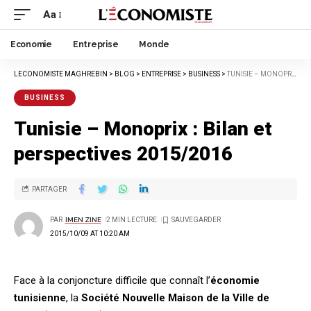
Aa
Economie
Entreprise
Monde
LECONOMISTE MAGHREBIN
>
BLOG
>
ENTREPRISE
>
BUSINESS
>
TUNISIE – MONOPRIX : BILAN ET PERSPECTIVES 2015/2016
BUSINESS
Tunisie – Monoprix : Bilan et
perspectives 2015/2016
PARTAGER
PAR
IMEN ZINE
2 MIN LECTURE
2015/10/09 AT 10:20 AM
Face à la conjoncture difficile que connaît l’
économie
tunisienne
, la
Société Nouvelle Maison de la Ville de