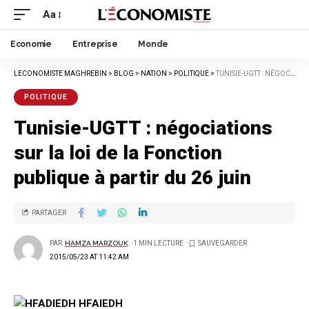
Aa
Economie
Entreprise
Monde
LECONOMISTE MAGHREBIN
>
BLOG
>
NATION
>
POLITIQUE
>
TUNISIE-UGTT : NÉGOCIATIONS SUR LA LOI DE LA FONCTION PUBLIQUE À PARTIR DU 26 JUIN
POLITIQUE
Tunisie-UGTT : négociations
sur la loi de la Fonction
publique à partir du 26 juin
PARTAGER
PAR
HAMZA MARZOUK
1 MIN LECTURE
2015/05/23 AT 11:42 AM