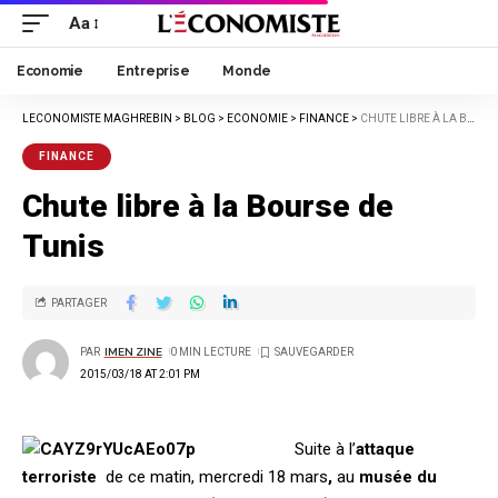
Aa
Economie
Entreprise
Monde
LECONOMISTE MAGHREBIN
>
BLOG
>
ECONOMIE
>
FINANCE
>
CHUTE LIBRE À LA BOURSE DE TUNIS
FINANCE
Chute libre à la Bourse de
Tunis
PARTAGER
PAR
IMEN ZINE
0 MIN LECTURE
2015/03/18 AT 2:01 PM
Suite à l’
attaque
terroriste
de ce matin, mercredi 18 mars
,
au
musée du