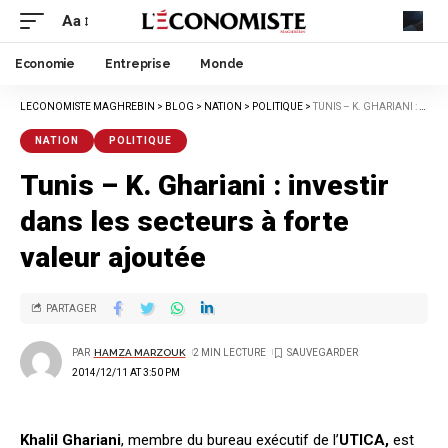
Aa
Economie
Entreprise
Monde
LECONOMISTE MAGHREBIN
>
BLOG
>
NATION
>
POLITIQUE
>
TUNIS – K. GHARIANI : INVESTIR DANS LES SECTEURS À FORTE VALEUR AJOUTÉE
NATION
POLITIQUE
Tunis – K. Ghariani : investir
dans les secteurs à forte
valeur ajoutée
PARTAGER
PAR
HAMZA MARZOUK
2 MIN LECTURE
2014/12/11 AT 3:50 PM
Khalil Ghariani
, membre du bureau exécutif de l’
UTICA,
est