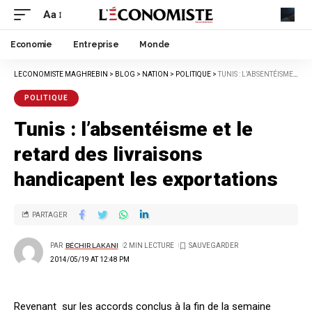
Aa
Economie
Entreprise
Monde
LECONOMISTE MAGHREBIN
>
BLOG
>
NATION
>
POLITIQUE
>
TUNIS : L’ABSENTÉISME ET LE RETARD DES LIVRAISONS HANDICAPENT LES EXPORTATIONS
POLITIQUE
Tunis : l’absentéisme et le
retard des livraisons
handicapent les exportations
PARTAGER
PAR
BÉCHIR LAKANI
2 MIN LECTURE
2014/05/19 AT 12:48 PM
Revenant sur les accords conclus à la fin de la semaine