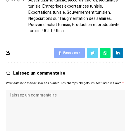
Absentéisme tunisie
,
Accords-cadres
,
Actualités
MARQUÉE:
tunisie
,
Entreprises exportatrices tunisie
,
Exportations tunisie
,
Gouvernement tunisien
,
Négociations sur l’augmentation des salaires
,
Pouvoir d’achat tunisie
,
Production et productivité
tunisie
,
UGTT
,
Utica
Facebook
Laissez un commentaire
Votre adresse e-mail ne sera pas publiée.
Les champs obligatoires sont indiqués avec
*