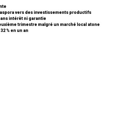
nte
diaspora vers des investissements productifs
sans intérêt ni garantie
euxième trimestre malgré un marché local atone
e 32 % en un an