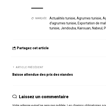
Actualités tunisie
,
Agrumes tunisie
,
A
MARQUÉE:
d’agrumes tunisie
,
Exportation de malt
tunisie
,
Jendouba
,
Kairouan
,
Nabeul
,
P
Partagez cet article
ARTICLE PRÉCÉDENT
Baisse attendue des prix des viandes
Laissez un commentaire
Votre adresse e-mail ne sera pas publiée.
Les champs obligatoires so