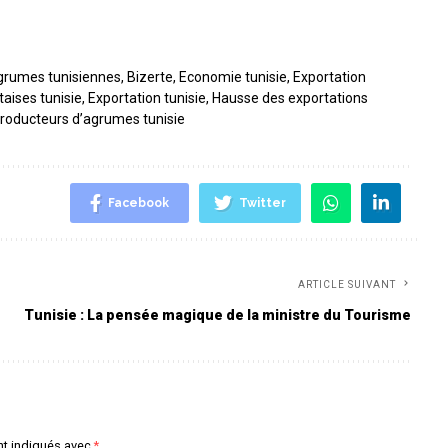
grumes tunisiennes
,
Bizerte
,
Economie tunisie
,
Exportation
aises tunisie
,
Exportation tunisie
,
Hausse des exportations
roducteurs d’agrumes tunisie
Facebook
Twitter
ARTICLE SUIVANT
Tunisie : La pensée magique de la ministre du Tourisme
nt indiqués avec
*