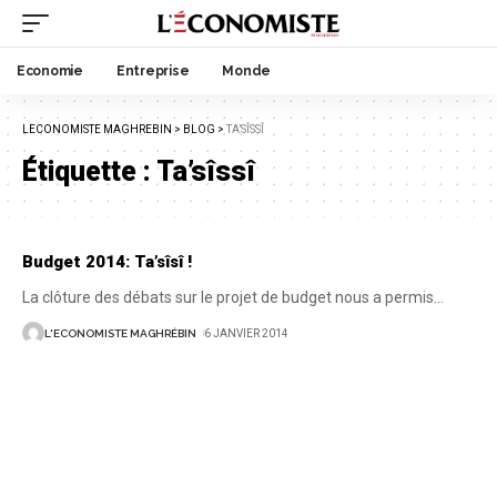
Economie
Entreprise
Monde
LECONOMISTE MAGHREBIN
>
BLOG
>
TA’SÎSSÎ
Étiquette :
Ta’sîssî
Budget 2014: Ta’sîsî !
La clôture des débats sur le projet de budget nous a permis
…
L'ECONOMISTE MAGHRÉBIN
6 JANVIER 2014