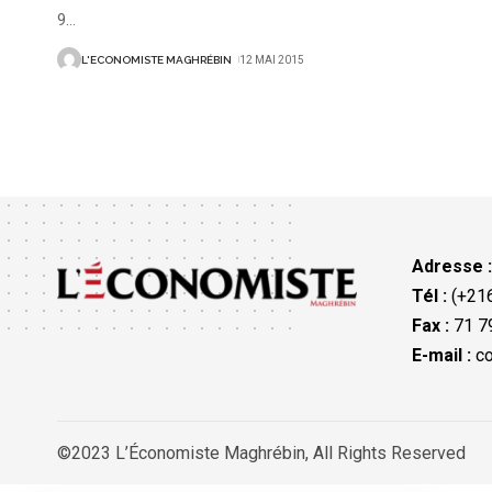
9
…
L'ECONOMISTE MAGHRÉBIN
12 MAI 2015
Adresse 
Tél :
(+216
Fax :
71 79
E-mail :
co
©2023 L’Économiste Maghrébin, All Rights Reserved