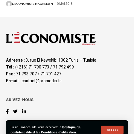
L'ECONOMISTE MAGHRÉBIN
10 MAI 2018
Adresse :
3, rue El Kewekibi 1002 Tunis – Tunisie
Tél :
(+216) 71 790 773 / 71 792 499
Fax :
71 793 707 / 71 791 427
E-mail :
contact@promedia.tn
SUIVEZ-NOUS
En utilisant ce site, vous acceptez la
Politique de
Accept
confidentialité
et les
Conditions d'utilisation
.
©2023 L’Économiste Maghrébin, All Rights Reserved