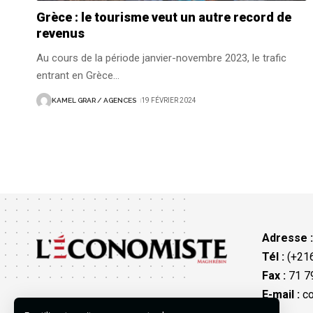
Grèce : le tourisme veut un autre record de
revenus
Au cours de la période janvier-novembre 2023, le trafic
entrant en Grèce
…
KAMEL GRAR / AGENCES
19 FÉVRIER 2024
Adresse 
Tél :
(+216
Fax :
71 79
E-mail :
co