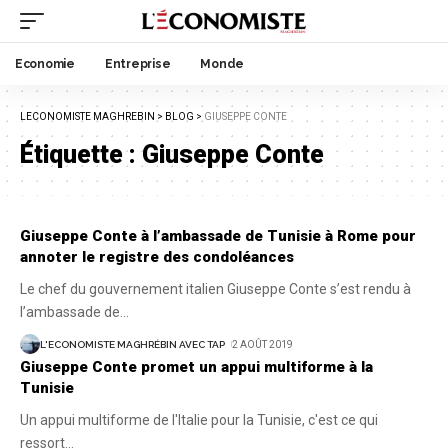
Economie
Entreprise
Monde
LECONOMISTE MAGHREBIN
>
BLOG
>
GIUSEPPE CONTE
Étiquette :
Giuseppe Conte
Giuseppe Conte à l’ambassade de Tunisie à Rome pour
annoter le registre des condoléances
Le chef du gouvernement italien Giuseppe Conte s’est rendu à
l’ambassade de
…
L'ECONOMISTE MAGHRÉBIN AVEC TAP
2 AOÛT 2019
Giuseppe Conte promet un appui multiforme à la
Tunisie
Un appui multiforme de l'Italie pour la Tunisie, c'est ce qui
ressort
…