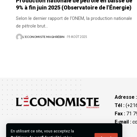
Production nationale de pétrole en baisse de
9% à fin juin 2025 (Observatoire de l’Énergie)
Selon le dernier rapport de l'ONEM, la production nationale
de pétrole brut
…
L'ECONOMISTE MAGHRÉBIN
19 AOÛT 2025
Adresse 
Tél :
(+216
Fax :
71 79
E-mail :
co
En utilisant ce site, vous acceptez la